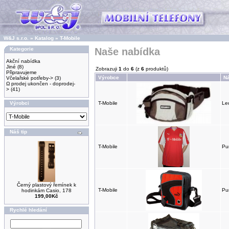
W&J s.r.o.
»
Katalog
»
T-Mobile
Kategorie
Naše nabídka
Akční nabídka
Jiné
(8)
Zobrazuji
1
do
6
(z
6
produktů)
Připravujeme
Výrobce
N
Včelařské potřeby->
(3)
Ω prodej ukončen - doprodej-
>
(41)
Výrobci
T-Mobile
Le
Náš tip
T-Mobile
Pu
Černý plastový řemínek k
T-Mobile
Pu
hodinkám Casio, 178
199,00Kč
Rychlé hledání