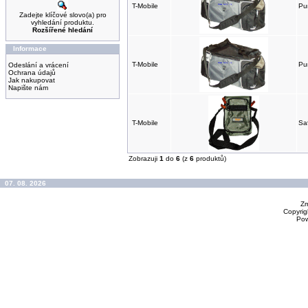
T-Mobile
Pu
Zadejte klíčové slovo(a) pro
vyhledání produktu.
Rozšířené hledání
Informace
T-Mobile
Pu
Odeslání a vrácení
Ochrana údajů
Jak nakupovat
Napište nám
T-Mobile
Saf
Zobrazuji
1
do
6
(z
6
produktů)
07. 08. 2026
Zm
Copyrig
Po