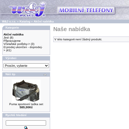
W&J s.r.o.
»
Katalog
»
Akční nabídka
Kategorie
Naše nabídka
Akční nabídka
Jiné
(8)
V této kategorii není žádný produkt.
Připravujeme
Včelařské potřeby->
(3)
Ω prodej ukončen - doprodej-
>
(41)
Výrobci
Náš tip
Puma sportovní taška set
589,00Kč
Rychlé hledání