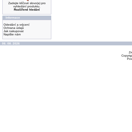
Zadejte klíčové slovo(a) pro
vyhledání produktu.
Rozšířené hledání
Informace
Odeslání a vrácení
Ochrana údajů
Jak nakupovat
Napište nám
06. 08. 2026
Zm
Copyrig
Po