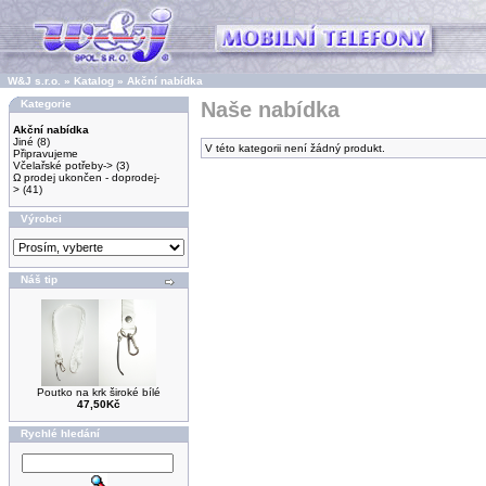
W&J s.r.o.
»
Katalog
»
Akční nabídka
Kategorie
Naše nabídka
Akční nabídka
Jiné
(8)
V této kategorii není žádný produkt.
Připravujeme
Včelařské potřeby->
(3)
Ω prodej ukončen - doprodej-
>
(41)
Výrobci
Náš tip
Poutko na krk široké bílé
47,50Kč
Rychlé hledání