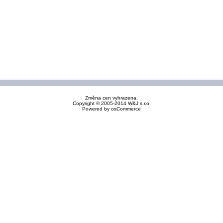
Změna cen vyhrazena.
Copyright © 2005-2014 W&J s.r.o.
Powered by
osCommerce