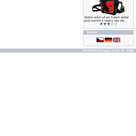
Dobrý večer už po 3 jsem zadal
pod ruzními e maili u vás obj ..
Jazyky
32365296 přístupů od 22. 03. 2005