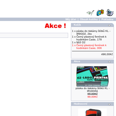
Můj účet
|
Obsah košíku
|
Pokladna
Košík
1 x
páska do tiskárny štítků KL -
IR9GD2, 2ks
1 x
Černý plastový řemínek k
hodinkám Casio, 178
1 x
Nůž O2
1 x
Černý plastový řemínek k
hodinkám Casio, 006
496,00Kč
Akce
páska do tiskárny štítků KL -
IR18GN1
99,00Kč
99,00Kč
Hodnocení