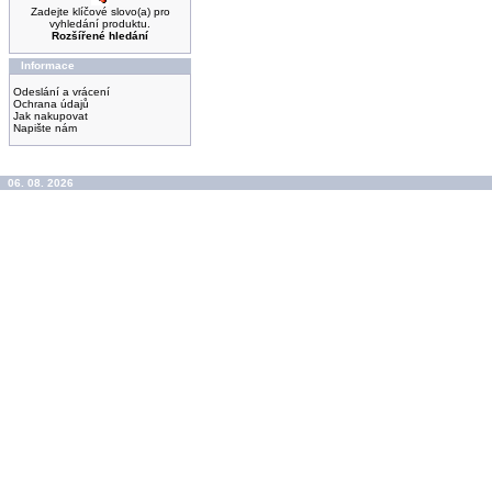
Zadejte klíčové slovo(a) pro
vyhledání produktu.
Rozšířené hledání
Informace
Odeslání a vrácení
Ochrana údajů
Jak nakupovat
Napište nám
06. 08. 2026