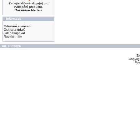
Zadejte klíčové slovo(a) pro
vyhledání produktu.
Rozšířené hledání
Informace
Odeslání a vrácení
Ochrana údajů
Jak nakupovat
Napište nám
08. 08. 2026
Zm
Copyrig
Po