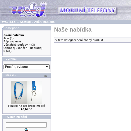
W&J s.r.o.
»
Katalog
»
Akční nabídka
Kategorie
Naše nabídka
Akční nabídka
Jiné
(8)
V této kategorii není žádný produkt.
Připravujeme
Včelařské potřeby->
(3)
Ω prodej ukončen - doprodej-
>
(41)
Výrobci
Náš tip
Poutko na krk široké modré
47,50Kč
Rychlé hledání