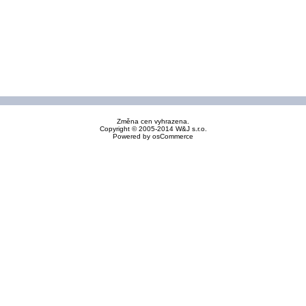
Změna cen vyhrazena.
Copyright © 2005-2014 W&J s.r.o.
Powered by
osCommerce