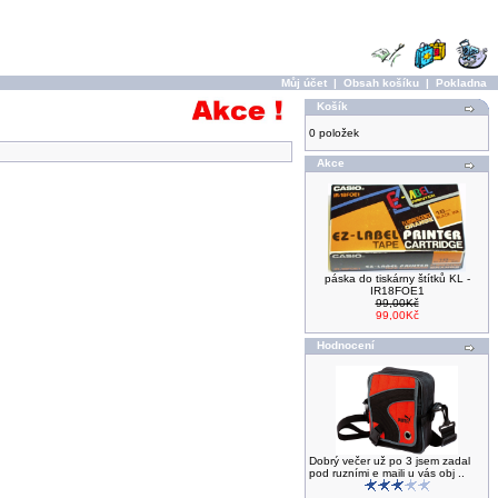
Můj účet
|
Obsah košíku
|
Pokladna
Košík
0 položek
Akce
páska do tiskárny štítků KL -
IR18FOE1
99,00Kč
99,00Kč
Hodnocení
Dobrý večer už po 3 jsem zadal
pod ruzními e maili u vás obj ..