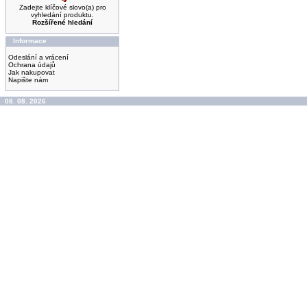
Zadejte klíčové slovo(a) pro
vyhledání produktu.
Rozšířené hledání
Informace
Odeslání a vrácení
Ochrana údajů
Jak nakupovat
Napište nám
08. 08. 2026