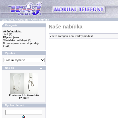
W&J s.r.o.
»
Katalog
»
Akční nabídka
Kategorie
Naše nabídka
Akční nabídka
Jiné
(8)
V této kategorii není žádný produkt.
Připravujeme
Včelařské potřeby->
(3)
Ω prodej ukončen - doprodej-
>
(41)
Výrobci
Náš tip
Poutko na krk široké bílé
47,50Kč
Rychlé hledání