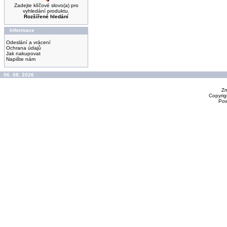
Zadejte klíčové slovo(a) pro
vyhledání produktu.
Rozšířené hledání
Informace
Odeslání a vrácení
Ochrana údajů
Jak nakupovat
Napište nám
06. 08. 2026
Zm
Copyrig
Po