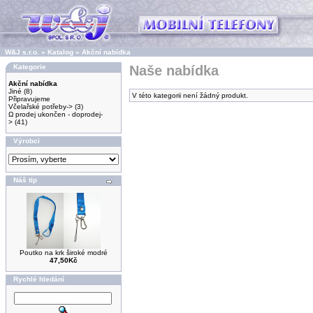
W&J s.r.o.
»
Katalog
»
Akční nabídka
Kategorie
Naše nabídka
Akční nabídka
Jiné
(8)
V této kategorii není žádný produkt.
Připravujeme
Včelařské potřeby->
(3)
Ω prodej ukončen - doprodej-
>
(41)
Výrobci
Náš tip
Poutko na krk široké modré
47,50Kč
Rychlé hledání