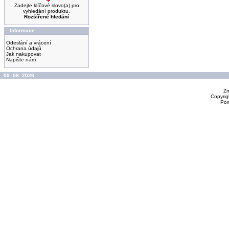
Zadejte klíčové slovo(a) pro
vyhledání produktu.
Rozšířené hledání
Informace
Odeslání a vrácení
Ochrana údajů
Jak nakupovat
Napište nám
09. 08. 2026
Zm
Copyrig
Po