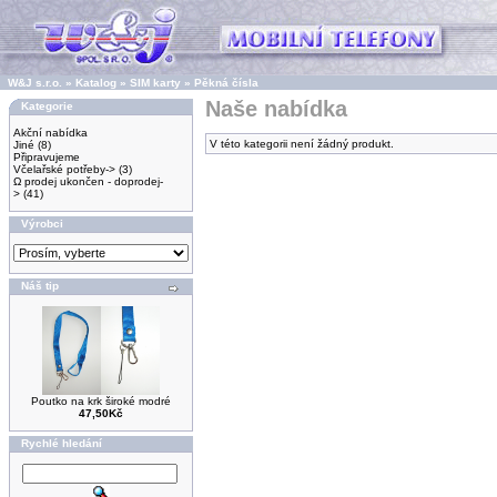
W&J s.r.o.
»
Katalog
»
SIM karty
»
Pěkná čísla
Naše nabídka
Kategorie
Akční nabídka
V této kategorii není žádný produkt.
Jiné
(8)
Připravujeme
Včelařské potřeby->
(3)
Ω prodej ukončen - doprodej-
>
(41)
Výrobci
Náš tip
Poutko na krk široké modré
47,50Kč
Rychlé hledání