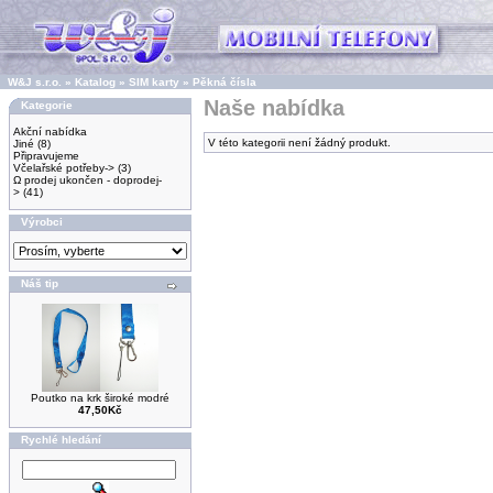
W&J s.r.o.
»
Katalog
»
SIM karty
»
Pěkná čísla
Naše nabídka
Kategorie
Akční nabídka
V této kategorii není žádný produkt.
Jiné
(8)
Připravujeme
Včelařské potřeby->
(3)
Ω prodej ukončen - doprodej-
>
(41)
Výrobci
Náš tip
Poutko na krk široké modré
47,50Kč
Rychlé hledání