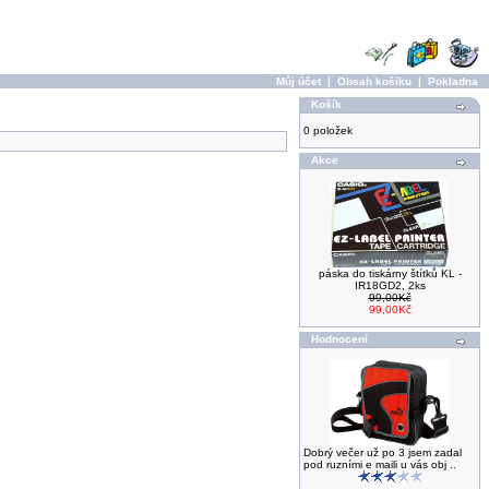
Můj účet
|
Obsah košíku
|
Pokladna
Košík
0 položek
Akce
páska do tiskárny štítků KL -
IR18GD2, 2ks
99,00Kč
99,00Kč
Hodnocení
Dobrý večer už po 3 jsem zadal
pod ruzními e maili u vás obj ..