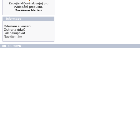
Zadejte klíčové slovo(a) pro
vyhledání produktu.
Rozšířené hledání
Informace
Odeslání a vrácení
Ochrana údajů
Jak nakupovat
Napište nám
08. 08. 2026