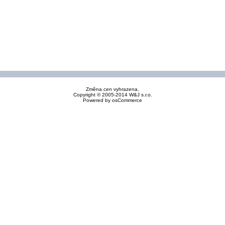
Změna cen vyhrazena.
Copyright © 2005-2014 W&J s.r.o.
Powered by
osCommerce