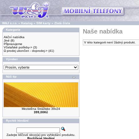
W&J s.r.o.
»
Katalog
»
SIM karty
»
Zlatá čísla
Kategorie
Naše nabídka
Akční nabídka
Jiné
(8)
V této kategorii není žádný produkt.
Připravujeme
Včelařské potřeby->
(3)
Ω prodej ukončen - doprodej->
(41)
Výrobci
Náš tip
Mezistěna Strážisko 39x24
399,00Kč
Rychlé hledání
Zadejte klíčové slovo(a) pro vyhledání produktu.
Rozšířené hledání