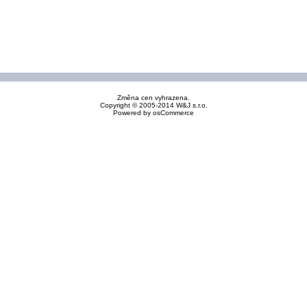
Změna cen vyhrazena.
Copyright © 2005-2014 W&J s.r.o.
Powered by
osCommerce