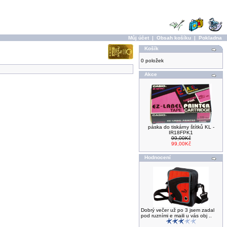
Můj účet
|
Obsah košíku
|
Pokladna
Košík
0 položek
Akce
páska do tiskárny štítků KL -
IR18FPK1
99,00Kč
99,00Kč
Hodnocení
Dobrý večer už po 3 jsem zadal
pod ruzními e maili u vás obj ..