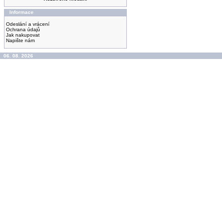
Informace
Odeslání a vrácení
Ochrana údajů
Jak nakupovat
Napište nám
06. 08. 2026