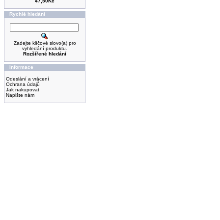
47,50Kč
Rychlé hledání
Zadejte klíčové slovo(a) pro
vyhledání produktu.
Rozšířené hledání
Informace
Odeslání a vrácení
Ochrana údajů
Jak nakupovat
Napište nám