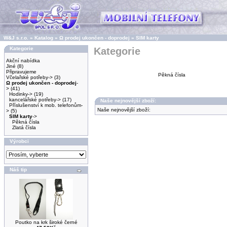
W&J s.r.o.
»
Katalog
»
Ω prodej ukončen - doprodej
»
SIM karty
Kategorie
Kategorie
Akční nabídka
Jiné
(8)
Připravujeme
Pěkná čísla
Včelařské potřeby->
(3)
Ω prodej ukončen - doprodej
-
>
(41)
Hodinky->
(19)
kancelářské potřeby->
(17)
Naše nejnovější zboží:
Příslušenství k mob. telefonům-
Naše nejnovější zboží:
>
(5)
SIM karty
->
Pěkná čísla
Zlatá čísla
Výrobci
Náš tip
Poutko na krk široké černé