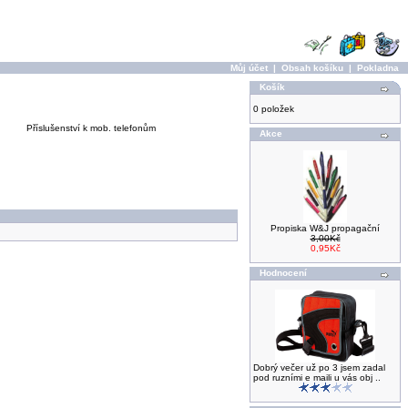
Můj účet
|
Obsah košíku
|
Pokladna
Košík
0 položek
Příslušenství k mob. telefonům
Akce
Propiska W&J propagační
3,00Kč
0,95Kč
Hodnocení
Dobrý večer už po 3 jsem zadal
pod ruzními e maili u vás obj ..