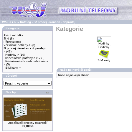
W&J s.r.o.
»
Katalog
»
Ω prodej ukončen - doprodej
Kategorie
Kategorie
Akční nabídka
Jiné
(8)
Připravujeme
Včelařské potřeby->
(3)
Hodinky
Ω prodej ukončen - doprodej
-
>
(41)
Hodinky->
(19)
kancelářské potřeby->
(17)
SIM karty
Příslušenství k mob. telefonům-
>
(5)
SIM karty->
Naše nejnovější zboží:
Naše nejnovější zboží:
Výrobci
Náš tip
Odpařovač kyseliny mravenčí
99,00Kč