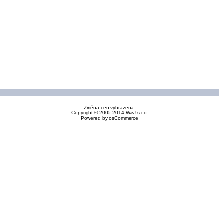
Změna cen vyhrazena.
Copyright © 2005-2014 W&J s.r.o.
Powered by
osCommerce