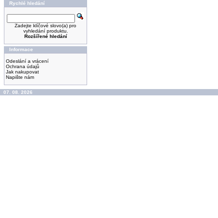
Rychlé hledání
Zadejte klíčové slovo(a) pro
vyhledání produktu.
Rozšířené hledání
Informace
Odeslání a vrácení
Ochrana údajů
Jak nakupovat
Napište nám
07. 08. 2026