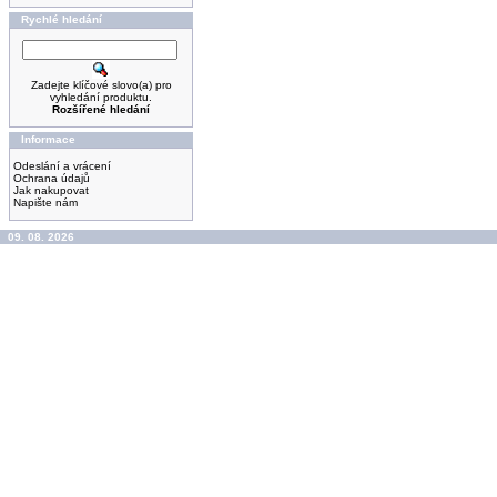
Rychlé hledání
Zadejte klíčové slovo(a) pro
vyhledání produktu.
Rozšířené hledání
Informace
Odeslání a vrácení
Ochrana údajů
Jak nakupovat
Napište nám
09. 08. 2026