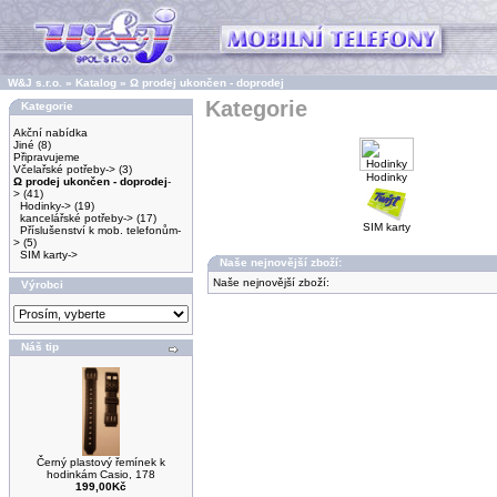
W&J s.r.o.
»
Katalog
»
Ω prodej ukončen - doprodej
Kategorie
Kategorie
Akční nabídka
Jiné
(8)
Připravujeme
Včelařské potřeby->
(3)
Hodinky
Ω prodej ukončen - doprodej
-
>
(41)
Hodinky->
(19)
kancelářské potřeby->
(17)
SIM karty
Příslušenství k mob. telefonům-
>
(5)
SIM karty->
Naše nejnovější zboží:
Naše nejnovější zboží:
Výrobci
Náš tip
Černý plastový řemínek k
hodinkám Casio, 178
199,00Kč