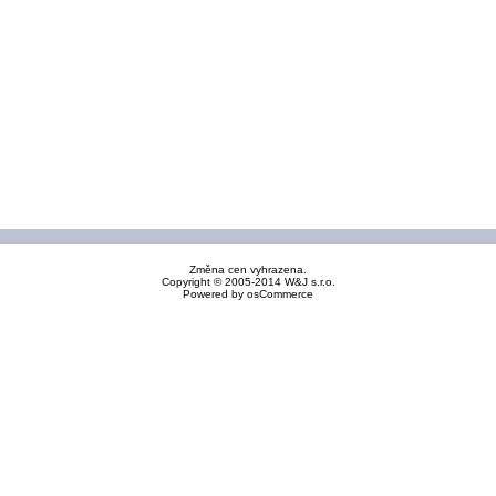
Změna cen vyhrazena.
Copyright © 2005-2014 W&J s.r.o.
Powered by
osCommerce