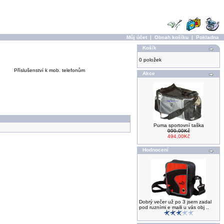
Můj účet
|
Obsah košíku
|
Pokladna
Košík
0 položek
Příslušenství k mob. telefonům
Akce
Puma sportovní taška
999,00Kč
494,00Kč
Hodnocení
Dobrý večer už po 3 jsem zadal
pod ruzními e maili u vás obj ..