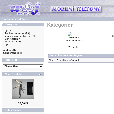
Startseite
»
Katalog
»
Kategorien
Kategorien
->
(41)
Armbanduhren->
(19)
k
kanceláøské potøeby->
(17)
SIM Karten->
Armbanduhren
Zubehör->
(5)
->
(3)
Zubehör
Andere
(8)
Sonderangebot
Neue Produkte im August
Hersteller
Neue Produkte im August
Neue Produkte
99,00Kè
Schnellsuche