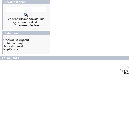
Rychlé hledání
Zadejte klíčové slovo(a) pro
vyhledání produktu.
Rozšířené hledání
Informace
Odeslání a vrácení
Ochrana údajů
Jak nakupovat
Napište nám
08. 08. 2026
Zm
Copyrig
Po