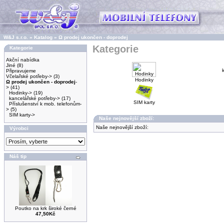
W&J s.r.o.
»
Katalog
»
Ω prodej ukončen - doprodej
Kategorie
Kategorie
Akční nabídka
Jiné
(8)
Připravujeme
Včelařské potřeby->
(3)
Hodinky
Ω prodej ukončen - doprodej
-
>
(41)
Hodinky->
(19)
kancelářské potřeby->
(17)
SIM karty
Příslušenství k mob. telefonům-
>
(5)
SIM karty->
Naše nejnovější zboží:
Naše nejnovější zboží:
Výrobci
Náš tip
Poutko na krk široké černé
47,50Kč