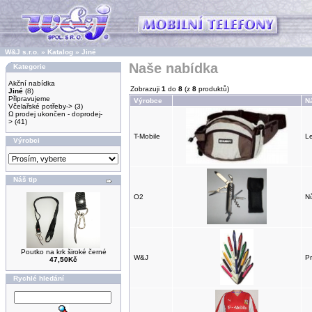
W&J s.r.o.
»
Katalog
»
Jiné
Naše nabídka
Kategorie
Akční nabídka
Zobrazuji
1
do
8
(z
8
produktů)
Jiné
(8)
Připravujeme
Výrobce
N
Včelařské potřeby->
(3)
Ω prodej ukončen - doprodej-
>
(41)
T-Mobile
L
Výrobci
Náš tip
O2
N
Poutko na krk široké černé
W&J
P
47,50Kč
Rychlé hledání