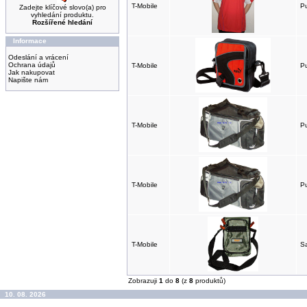
T-Mobile
Pu
Zadejte klíčové slovo(a) pro
vyhledání produktu.
Rozšířené hledání
Informace
Odeslání a vrácení
Ochrana údajů
T-Mobile
P
Jak nakupovat
Napište nám
T-Mobile
P
T-Mobile
Pu
T-Mobile
Sa
Zobrazuji
1
do
8
(z
8
produktů)
10. 08. 2026