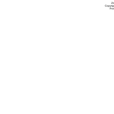
Zm
Copyrig
Po