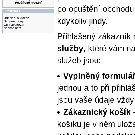
Rozšířené hledání
po opuštění obchodu
Informace
Odeslání a vrácení
kdykoliv jindy.
Ochrana údajů
Jak nakupovat
Napište nám
Přihlašený zákazník
služby
, které vám n
služeb jsou:
Vyplněný formulá
jednou a to při přihl
jsou vaše údaje vždy
Zákaznický košík
-
košíku je v něm ulož