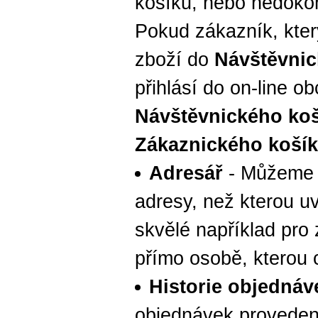
košíku, nebo nedoko
Pokud zákazník, který
zboží do
Návštěvnic
přihlásí do on-line o
Návštěvnického ko
Zákaznického koší
Adresář
- Můžeme d
adresy, než kterou uv
skvělé například pro
přímo osobě, kterou 
Historie objednáv
objednávek provede