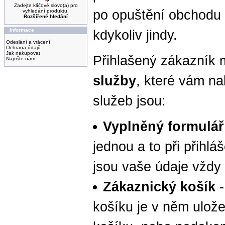
Zadejte klíčové slovo(a) pro
po opuštění obchodu 
vyhledání produktu.
Rozšířené hledání
Informace
kdykoliv jindy.
Odeslání a vrácení
Ochrana údajů
Jak nakupovat
Přihlašený zákazník
Napište nám
služby
, které vám na
služeb jsou:
Vyplněný formulář
jednou a to při přihlá
jsou vaše údaje vždy
Zákaznický košík
-
košíku je v něm ulož