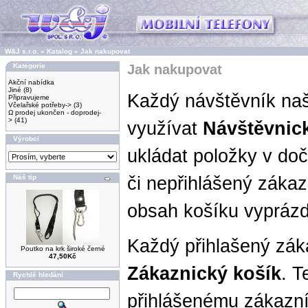
W&J s.r.o.
»
Katalog
»
Jak nakupovat
Kategorie
Jak nakupovat
Akční nabídka
Jiné
(8)
Každý návštěvník na
Připravujeme
Včelařské potřeby->
(3)
Ω prodej ukončen - doprodej-
>
(41)
využívat
Návštěvnic
Výrobci
ukládat položky v do
Náš tip
či nepřihlášený záka
obsah košíku vypráz
Každý přihlašený zák
Poutko na krk široké černé
47,50Kč
Zákaznický košík
. T
Rychlé hledání
přihlášenému zákazní