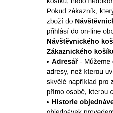
košíku, nebo nedokon
Pokud zákazník, který
zboží do
Návštěvnic
přihlásí do on-line o
Návštěvnického koš
Zákaznického košík
Adresář
- Můžeme do
adresy, než kterou uve
skvělé například pro
přímo osobě, kterou 
Historie objednáv
objednávek proveden