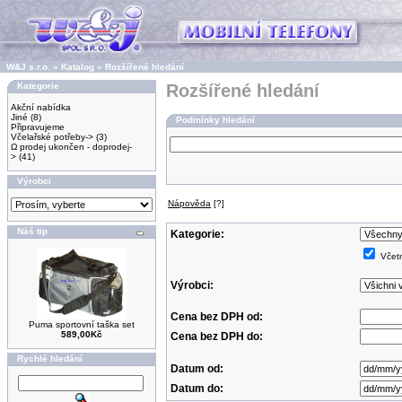
W&J s.r.o.
»
Katalog
»
Rozšířené hledání
Kategorie
Rozšířené hledání
Akční nabídka
Jiné
(8)
Podmínky hledání
Připravujeme
Včelařské potřeby->
(3)
Ω prodej ukončen - doprodej-
>
(41)
Výrobci
Nápověda
[?]
Náš tip
Kategorie:
Včetn
Výrobci:
Cena bez DPH od:
Puma sportovní taška set
589,00Kč
Cena bez DPH do:
Rychlé hledání
Datum od:
Datum do: