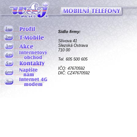
Sídlo firmy:
Slívova 41
Slezská Ostrava
710 00
Tel. 605 500 605
IČO: 47670592
DIČ: CZ47670592