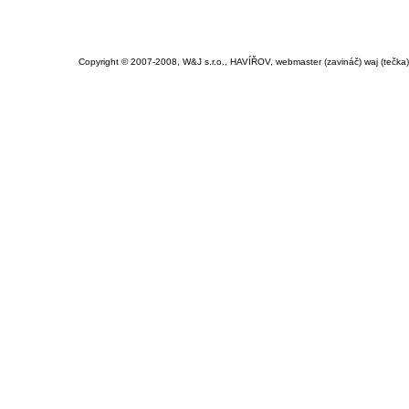
Copyright © 2007-2008, W&J s.r.o., HAVÍŘOV, webmaster (zavináč) waj (tečka)